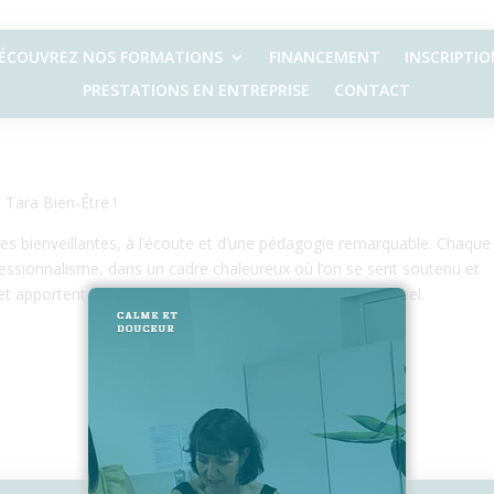
ÉCOUVREZ NOS FORMATIONS
FINANCEMENT
INSCRIPTIO
PRESTATIONS EN ENTREPRISE
CONTACT
Tara Bien-Être !
es bienveillantes, à l’écoute et d’une pédagogie remarquable. Chaque
essionnalisme, dans un cadre chaleureux où l’on se sent soutenu et
et apportent autant sur le plan professionnel que personnel.
2