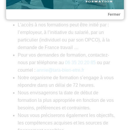
Toutes nos formations sont dispensées en
Fermer
présentiel.
L’accès à nos formations peut être initié par :
l’employeur, à l’initiative du salarié, par un
particulier (individuel ou par son OPCO), à la
demande de France travail …
Pour vos demandes de formation, contactez-
nous par téléphone au
06 35 20 20 85
ou par
courriel :
annie@tara-bien-etre.fr
Notre organisme de formation s’engage à vous
répondre dans un délai de 72 heures.
Nous envisagerons la date de début de
formation la plus appropriée en fonction de vos
besoins, préférences et contraintes.
Nous vous préciserons également les objectifs,
les compétences acquises et les sources de