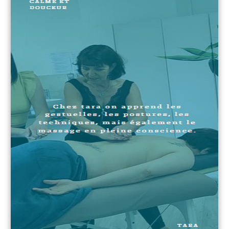
présentiel
Une démonstration d’anatomie palpatoire et du
protocole de chacune de nos formations est
effectuée par le formateur sur un modèle.
Une large place est faite à la pratique en
binôme.
Nous mettons à disposition tout le matériel
nécessaire à la pratique de l'ensemble de nos
formations
Envoi du livret détaillé complet par mail à la fin
de la formation.
Modalités et délai d'accès