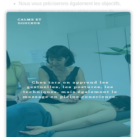
Nous vous préciserons également les objectifs,
les compétences acquises et les sources de
financement possibles.
Modalités d'évaluation et
Obtention d'une évaluation de
fin de formation
L'évaluation se fait de manière continue tout au
long de la formation de façon à aider chacun
dans son apprentissage et favoriser sa
progression.
Le formateur complète en fin de formation une
fiche d’évaluation individuelle
Le stagiaire complète en fin de formation un