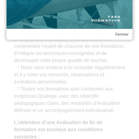
questionnaire d’auto évaluation.
Chacun de nos livrets stagiaires a été conçu pour
vous accompagner tout au long de votre
apprentissage. Il constitue un support
Fermer
pédagogique et pratique, vous permettant de
comprendre l’esprit de chacune de nos formations,
d’intégrer les techniques enseignées et de
développer votre propre qualité de toucher.
* Nous vous invitons à le consulter régulièrement
et à y noter vos ressentis, observations et
évolutions personnelles.
* Toutes nos formations sont conformes aux
exigences Qualiopi, avec des objectifs
pédagogiques clairs, des modalités d’évaluation
définies et un accompagnement individualisé.
L’obtention d’une évaluation de fin de
formation est soumise aux conditions
suivantes :