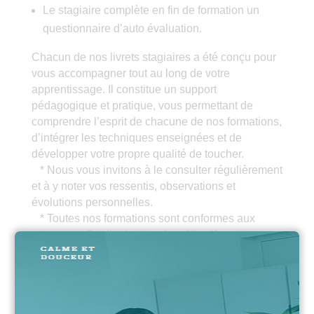
Le stagiaire complète en fin de formation un
questionnaire d’auto évaluation.
Chacun de nos livrets stagiaires a été conçu pour
vous accompagner tout au long de votre
apprentissage. Il constitue un support
pédagogique et pratique, vous permettant de
comprendre l’esprit de chacune de nos formations,
d’intégrer les techniques enseignées et de
développer votre propre qualité de toucher.
* Nous vous invitons à le consulter régulièrement
et à y noter vos ressentis, observations et
évolutions personnelles.
* Toutes nos formations sont conformes aux
exigences Qualiopi, avec des objectifs
pédagogiques clairs, des modalités d’évaluation
définies et un accompagnement individualisé.
L’obtention d’une évaluation de fin de
formation est soumise aux conditions