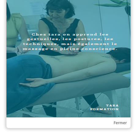
suivantes :
Avoir suivi toutes les heures de formation
Avoir réalisé des entrainements personnels
(minimum 20)
Maitriser les divers protocoles.
Préalablement à la date d’évaluation prévue,
remettre par voie numérique un rapport
comprenant une présentation, au minimum 20
études de cas avec vos ressentis, les ressentis
des personnes ayant reçu la séance, une
conclusion.
Prendre rdv et se présenter au centre de
formation à la date convenue pour proposer au
jury une démonstration de la formation apprise.
Fermer