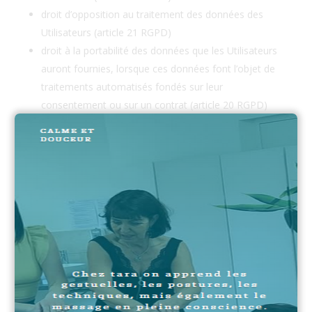
droit d’opposition au traitement des données des
Utilisateurs (article 21 RGPD)
droit à la portabilité des données que les Utilisateurs
auront fournies, lorsque ces données font l’objet de
traitements automatisés fondés sur leur
consentement ou sur un contrat (article 20 RGPD)
droit de définir le sort des données des Utilisateurs
après leur mort et de choisir à qui
https://www.tara-
bien-être.fr
devra communiquer (ou non) ses
données à un tiers qu’ils aura préalablement désigné
Dès que
https://www.tara-bien-être.fr
a connaissance
du décès d’un Utilisateur et à défaut d’instructions de
sa part,
https://www.tara-bien-être.fr
s’engage à
détruire ses données, sauf si leur conservation s’avère
nécessaire à des fins probatoires ou pour répondre à
une obligation légale.
Si l’Utilisateur souhaite savoir