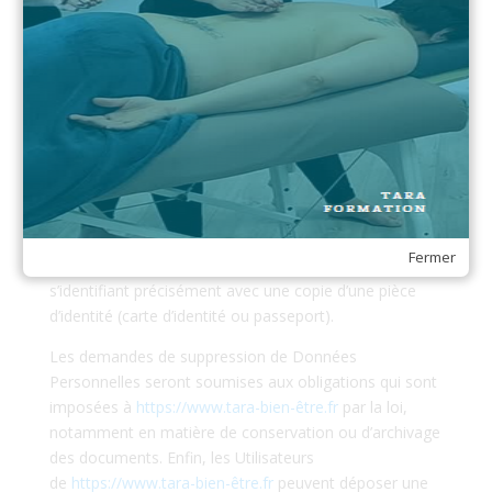
comment
https://www.tara-bien-être.fr
utilise ses
Données Personnelles, demander à les rectifier ou
s’oppose à leur traitement, l’Utilisateur peut
contacter
https://www.tara-bien-être.fr
par écrit à
l’adresse suivante :Tara Bien-être – DPO, Annie
ESSERMEANT
9, rue Charles Bourseul 54136 Bouxières aux Dames.
Dans ce cas, l’Utilisateur doit indiquer les Données
Personnelles qu’il souhaiterait que
https://www.tara-
Fermer
bien-être.fr
corrige, mette à jour ou supprime, en
s’identifiant précisément avec une copie d’une pièce
d’identité (carte d’identité ou passeport).
Les demandes de suppression de Données
Personnelles seront soumises aux obligations qui sont
imposées à
https://www.tara-bien-être.fr
par la loi,
notamment en matière de conservation ou d’archivage
des documents. Enfin, les Utilisateurs
de
https://www.tara-bien-être.fr
peuvent déposer une