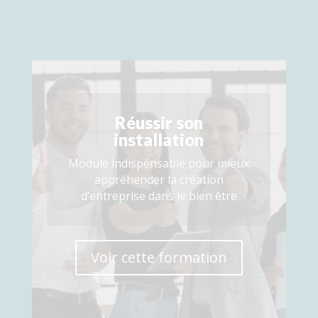
Réussir son
installation
Module indispensable pour mieux
appréhender la création
d’entreprise dans le bien être
Voir cette formation