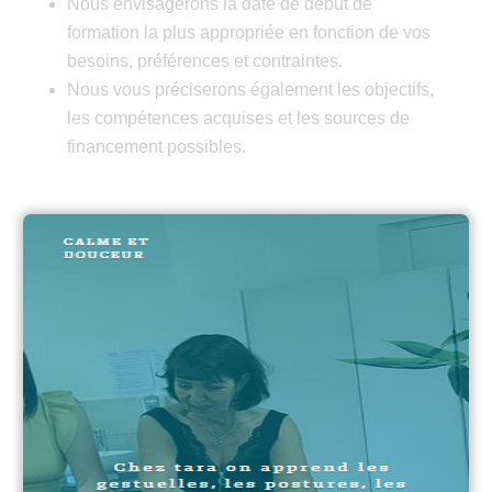
Nous envisagerons la date de début de
formation la plus appropriée en fonction de vos
besoins, préférences et contraintes.
Nous vous préciserons également les objectifs,
les compétences acquises et les sources de
financement possibles.
Modalités d'évaluation et
Obtention d'une évaluation de
fin de formation
L'évaluation se fait de manière continue tout au
long de la formation de façon à aider chacun
dans son apprentissage et favoriser sa
progression.