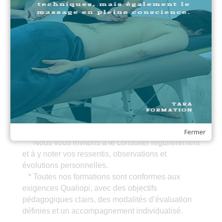
Le formateur complète en fin de formation une
fiche d’évaluation individuelle
Le stagiaire complète en fin de formation un
questionnaire d’auto évaluation.
Chacun de nos livrets stagiaires a été conçu pour
vous accompagner tout au long de votre
apprentissage. Il constitue un support
pédagogique et pratique, vous permettant de
comprendre l’esprit de chacune de nos formations,
d’intégrer les techniques enseignées et de
développer votre propre qualité de toucher.
Fermer
* Nous vous invitons à le consulter régulièrement
et à y noter vos ressentis, observations et
évolutions personnelles.
* Toutes nos formations sont conformes aux
exigences Qualiopi, avec des objectifs
pédagogiques clairs, des modalités d’évaluation
définies et un accompagnement individualisé.