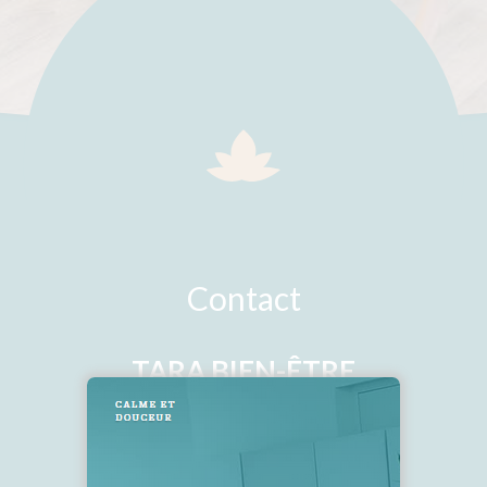
Contact
TARA BIEN-ÊTRE
ANNIE ESSERMEANT
annie@tara-bien-être.fr