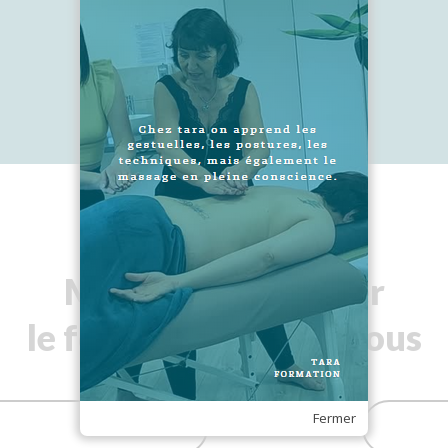
9, rue Charles Bourseul
54136 BOUXIERES AUX DAMES
06 35 20 20 85
Merci de compléter
le formulaire ci-dessous
Fermer
Prénom