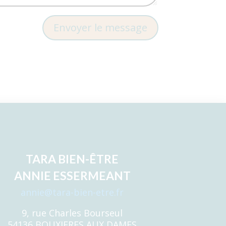
Envoyer le message
TARA BIEN-ÊTRE
ANNIE ESSERMEANT
annie@tara-bien-etre.fr
9, rue Charles Bourseul
54136 BOUXIERES AUX DAMES