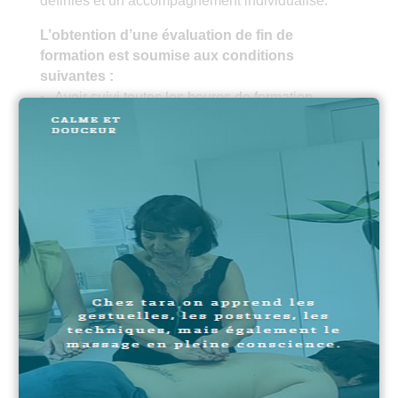
définies et un accompagnement individualisé.
L’obtention d’une évaluation de fin de
formation est soumise aux conditions
suivantes :
Avoir suivi toutes les heures de formation
Avoir réalisé des entrainements personnels
(minimum 20)
Maitriser les divers protocoles.
Préalablement à la date d’évaluation prévue,
remettre par voie numérique un rapport
comprenant une présentation, au minimum 20
études de cas avec vos ressentis, les ressentis
des personnes ayant reçu la séance, une
conclusion.
Prendre rdv et se présenter au centre de
formation à la date convenue pour proposer au
jury une démonstration de la formation apprise.