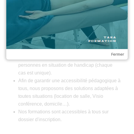
Formation adaptée et
personnalisée à toute personne
en situation de handicap
Fermer
Tara Bien-Être reste à l’écoute de toutes les
personnes en situation de handicap (chaque
cas est unique).
Afin de garantir une accessibilité pédagogique à
tous, nous proposons des solutions adaptées à
toutes situations (location de salle, Visio
conférence, domicile…).
Nos formations sont accessibles à tous sur
dossier d'inscription.