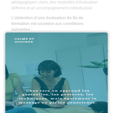
pédagogiques clairs, des modalités d’évaluation
définies et un accompagnement individualisé.
L’obtention d’une évaluation de fin de
formation est soumise aux conditions
suivantes :
Avoir suivi toutes les heures de formation
Avoir réalisé des entrainements personnels
(minimum 20)
Maitriser les divers protocoles.
Préalablement à la date d’évaluation prévue,
remettre par voie numérique un rapport
comprenant une présentation, au minimum 20
études de cas avec vos ressentis, les ressentis
des personnes ayant reçu la séance, une
conclusion.
Prendre rdv et se présenter au centre de
formation à la date convenue pour proposer au