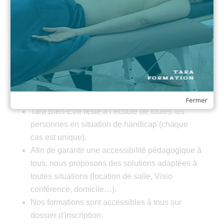
jury une démonstration de la formation apprise.
Formation adaptée et
personnalisée à toute personne
en situation de handicap
Fermer
Tara Bien-Être reste à l’écoute de toutes les
personnes en situation de handicap (chaque
cas est unique).
Afin de garantir une accessibilité pédagogique à
tous, nous proposons des solutions adaptées à
toutes situations (location de salle, Visio
conférence, domicile…).
Nos formations sont accessibles à tous sur
dossier d'inscription.