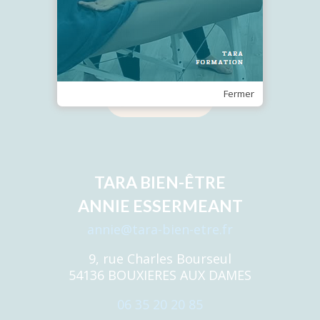
Recevez notre Newsletter
Fermer
Je m'inscris
TARA BIEN-ÊTRE
ANNIE ESSERMEANT
annie@tara-bien-etre.fr
9, rue Charles Bourseul
54136 BOUXIERES AUX DAMES
06 35 20 20 85