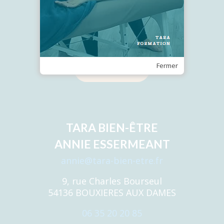
Recevez notre Newsletter
Fermer
Je m'inscris
TARA BIEN-ÊTRE
ANNIE ESSERMEANT
annie@tara-bien-etre.fr
9, rue Charles Bourseul
54136 BOUXIERES AUX DAMES
06 35 20 20 85