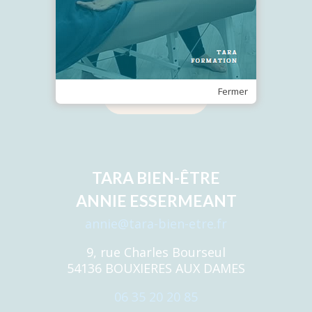
Recevez notre Newsletter
Fermer
Je m'inscris
TARA BIEN-ÊTRE
ANNIE ESSERMEANT
annie@tara-bien-etre.fr
9, rue Charles Bourseul
54136 BOUXIERES AUX DAMES
06 35 20 20 85