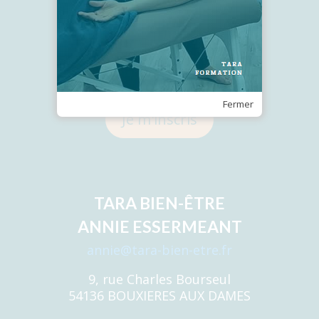
Recevez notre Newsletter
Fermer
Je m'inscris
TARA BIEN-ÊTRE
ANNIE ESSERMEANT
annie@tara-bien-etre.fr
9, rue Charles Bourseul
54136 BOUXIERES AUX DAMES