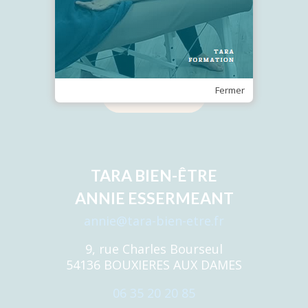
Recevez notre Newsletter
Fermer
Je m'inscris
TARA BIEN-ÊTRE
ANNIE ESSERMEANT
annie@tara-bien-etre.fr
9, rue Charles Bourseul
54136 BOUXIERES AUX DAMES
06 35 20 20 85