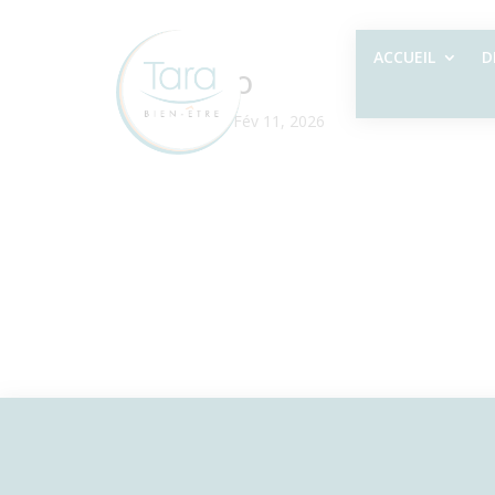
ACCUEIL
D
Kobido
par
Sylvie
|
Fév 11, 2026