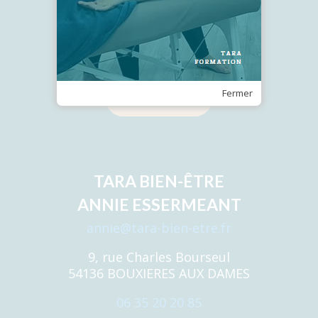
Recevez notre Newsletter
Fermer
Je m'inscris
TARA BIEN-ÊTRE
ANNIE ESSERMEANT
annie@tara-bien-etre.fr
9, rue Charles Bourseul
54136 BOUXIERES AUX DAMES
06 35 20 20 85