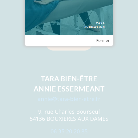
Recevez notre Newsletter
Fermer
Je m'inscris
TARA BIEN-ÊTRE
ANNIE ESSERMEANT
annie@tara-bien-etre.fr
9, rue Charles Bourseul
54136 BOUXIERES AUX DAMES
06 35 20 20 85