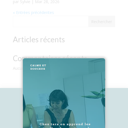
par
Sylvie
|
Mar 28, 2026
« Entrées précédentes
Rechercher
Articles récents
Commentaires récents
Aucun commentaire à afficher.
2