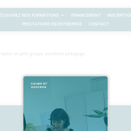
ÉCOUVREZ NOS FORMATIONS
FINANCEMENT
INSCRIPTIO
PRESTATIONS EN ENTREPRISE
CONTACT
omplète en petit groupe, excellente pédagogie
2