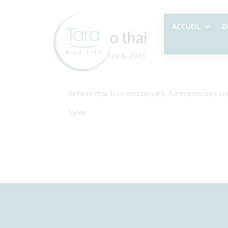
ACCUEIL
D
Réflexo thai
par
Sylvie
|
Fév 8, 2025
Réflexo thai:Très enrichissant, formation très c
Sylvie