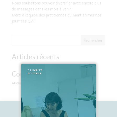
Nous souhaitons pouvoir diversifier avec encore plus
de massages dans les mois à venir.
Merci à l’équipe des praticiennes qui vient animer nos
journées QVT
Rechercher
Articles récents
Commentaires récents
Aucun commentaire à afficher.
2