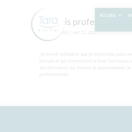
ACCUEIL
D
De vrais professionnels 
par
admin7002
|
Juin 22, 2022
J’ai trouvé l’ambiance que je recherchais pour u
l’écoute et qui s’investissent à fond. Des locau
des formations sur mesure et passionnantes. J
professionnelle.