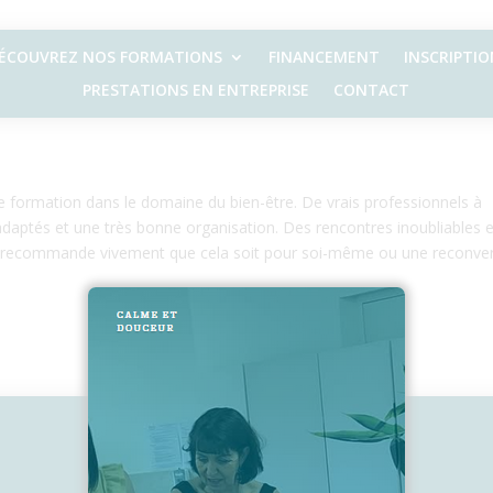
ÉCOUVREZ NOS FORMATIONS
FINANCEMENT
INSCRIPTIO
à l’écoute
PRESTATIONS EN ENTREPRISE
CONTACT
ne formation dans le domaine du bien-être. De vrais professionnels à
x adaptés et une très bonne organisation. Des rencontres inoubliables 
e recommande vivement que cela soit pour soi-même ou une reconve
2