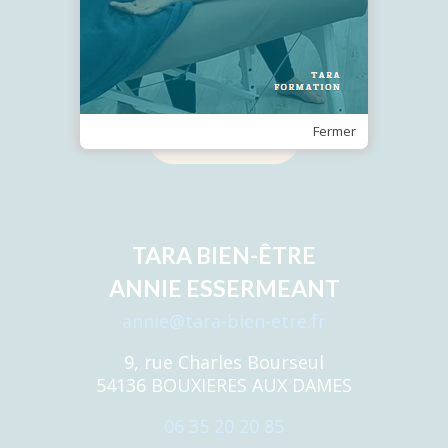
Recevez notre Newsletter
Fermer
Je m'inscris
TARA BIEN-ÊTRE
ANNIE ESSERMEANT
annie@tara-bien-etre.fr
9, rue Charles Bourseul
54136 BOUXIERES AUX DAMES
06 35 20 20 85