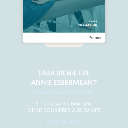
Recevez notre Newsletter
Fermer
Je m'inscris
TARA BIEN-ÊTRE
ANNIE ESSERMEANT
annie@tara-bien-etre.fr
9, rue Charles Bourseul
54136 BOUXIERES AUX DAMES
06 35 20 20 85