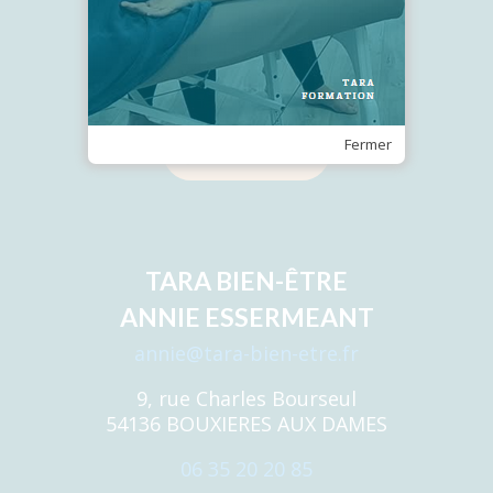
Recevez notre Newsletter
Fermer
Je m'inscris
TARA BIEN-ÊTRE
ANNIE ESSERMEANT
annie@tara-bien-etre.fr
9, rue Charles Bourseul
54136 BOUXIERES AUX DAMES
06 35 20 20 85