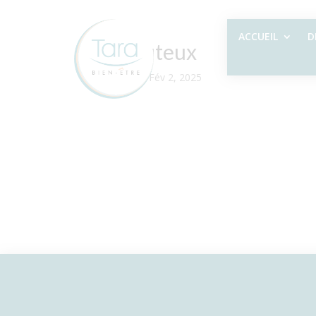
ACCUEIL
D
Rebouteux
par
Sylvie
|
Fév 2, 2025