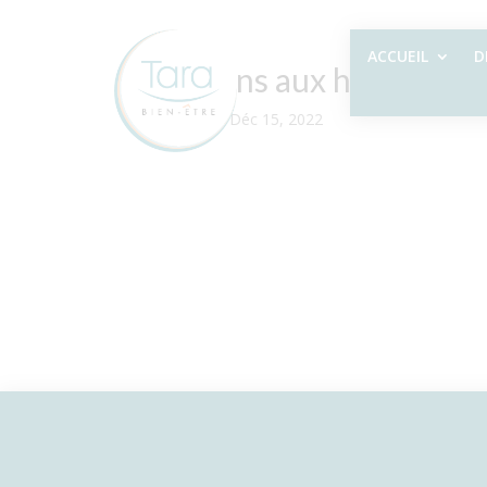
ACCUEIL
D
Pochons aux herbes
par
Sylvie
|
Déc 15, 2022