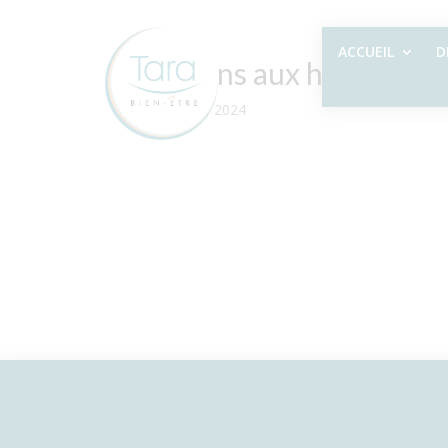
ACCUEIL
D
Pochons aux herbes
par
|
Juin 5, 2024