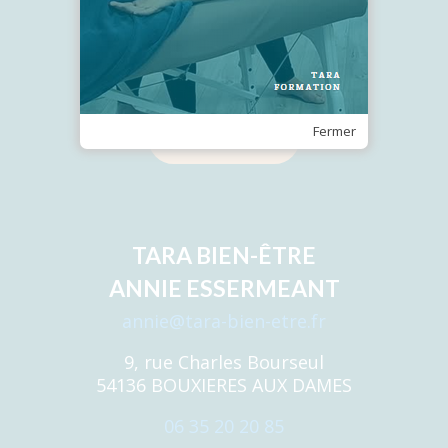
Recevez notre Newsletter
Fermer
Je m'inscris
TARA BIEN-ÊTRE
ANNIE ESSERMEANT
annie@tara-bien-etre.fr
9, rue Charles Bourseul
54136 BOUXIERES AUX DAMES
06 35 20 20 85