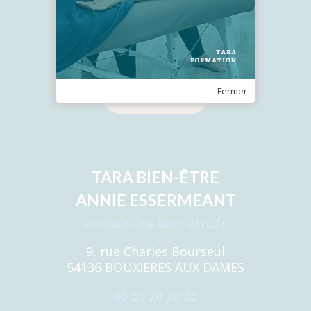
Recevez notre Newsletter
Fermer
Je m'inscris
TARA BIEN-ÊTRE
ANNIE ESSERMEANT
annie@tara-bien-etre.fr
9, rue Charles Bourseul
54136 BOUXIERES AUX DAMES
06 35 20 20 85