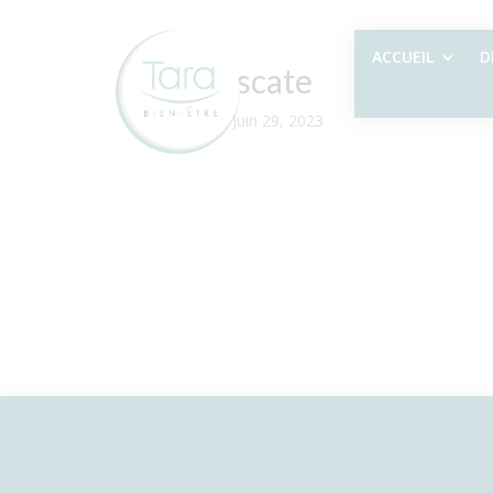
ACCUEIL
D
Lemniscate
par
Sylvie
|
Juin 29, 2023