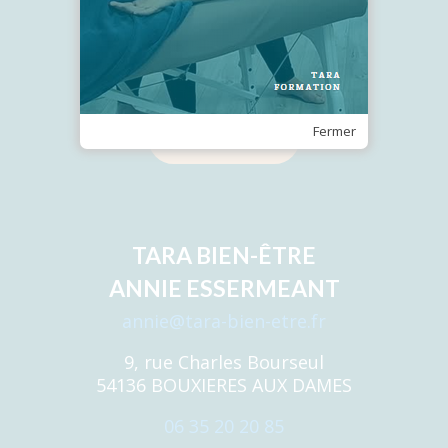
Recevez notre Newsletter
Fermer
Je m'inscris
TARA BIEN-ÊTRE
ANNIE ESSERMEANT
annie@tara-bien-etre.fr
9, rue Charles Bourseul
54136 BOUXIERES AUX DAMES
06 35 20 20 85