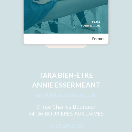
Recevez notre Newsletter
Fermer
Je m'inscris
TARA BIEN-ÊTRE
ANNIE ESSERMEANT
annie@tara-bien-etre.fr
9, rue Charles Bourseul
54136 BOUXIERES AUX DAMES
06 35 20 20 85