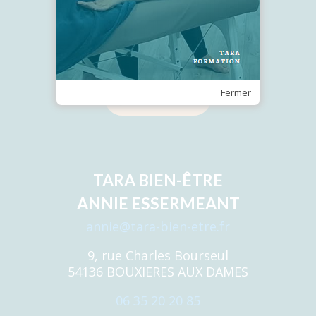
Recevez notre Newsletter
Fermer
Je m'inscris
TARA BIEN-ÊTRE
ANNIE ESSERMEANT
annie@tara-bien-etre.fr
9, rue Charles Bourseul
54136 BOUXIERES AUX DAMES
06 35 20 20 85